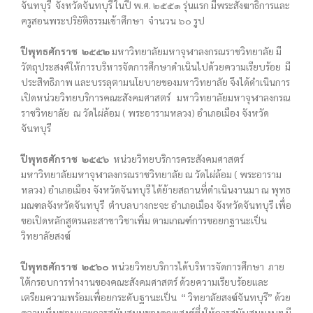
จันทบุรี จังหวัดจันทบุรี ในปี พ.ศ. ๒๕๕๑ รุ่นแรก มีพระสังฆาธิการและ
ครูสอนพระปริยัติธรรมเข้าศึกษา จำนวน ๖๐ รูป
ปีพุทธศักราช ๒๕๕๒
มหาวิทยาลัยมหาจุฬาลงกรณราชวิทยาลัย มี
วัตถุประสงค์ให้การบริหารจัดการศึกษาดำเนินไปด้วยความเรียบร้อย มี
ประสิทธิภาพ และบรรลุตามนโยบายของมหาวิทยาลัย จึงได้ดำเนินการ
เปิดหน่วยวิทยบริการคณะสังคมศาสตร์ มหาวิทยาลัยมหาจุฬาลงกรณ
ราชวิทยาลัย ณ วัดไผ่ล้อม ( พระอารามหลวง) อำเภอเมือง จังหวัด
จันทบุรี
ปีพุทธศักราช ๒๕๕๖
หน่วยวิทยบริการคระสังคมศาสตร์
มหาวิทยาลัยมหาจุฬาลงกรณราชวิทยาลัย ณ วัดไผ่ล้อม ( พระอาราม
หลวง) อำเภอเมือง จังหวัดจันทบุรี ได้ย้ายสถานที่ดำเนินงานมา ณ พุทธ
มณฑลจังหวัดจันทบุรี ตำบลบางกะจะ อำเภอเมือง จังหวัดจันทบุรี เพื่อ
ขอเปิดหลักสูตรและสาขาวิชาเพิ่ม ตามเกณฑ์การขอยกฐานะเป็น
วิทยาลัยสงฆ์
ปีพุทธศักราช ๒๕๖๐
หน่วยวิทยบริการได้บริหารจัดการศึกษา ภาย
ใต้กรอบการทำงานของคณะสังคมศาสตร์ ด้วยความเรียบร้อยและ
เตรียมความพร้อมเพื่อยกระดับฐานะเป็น “ วิทยาลัยสงฆ์จันทบุรี” ด้วย
ความเห็นชอบและการสนับสนุนของคณะสงฆ์ซึ่งให้การสนับสนุนงบฯ มี