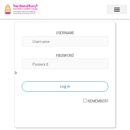
Skip
to
content
USERNAME
PASSWORD
REMEMBER?