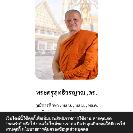
พระครูสุทธิวรญาณ ,ดร.
วุฒิการศึกษา : พธ.บ. , พธ.ม. , พธ.ด.
ติดต่อ : ktawon@gmail.com
เว็บไซต์นี้ใช้คุกกี้เพื่อเพิ่มประสิทธิภาพการใช้งาน หากคุณกด
“ยอมรับ” หรือใช้งานเว็บไซต์ของเราต่อ ถือว่าคุณยินยอมให้มีการใช้
งานคุกกี้
นโยบายการคุ้มครองข้อมูลส่วนบุคคล
Copyright © 2024 วิทยาลัยสงฆ์จันทบุรี | มหาวิทยาลัยมหาจุฬาลงกรณราช