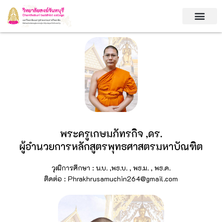
Skip
to
content
พระครูเกษมภัทรกิจ ,ดร.
ผู้อำนวยการหลักสูตรพุทธศาสตรมหาบัณฑิต
วุฒิการศึกษา : น.บ. ,พธ.บ. , พธ.ม. , พธ.ด.
ติดต่อ : Phrakhrusamuchin264@gmail.com