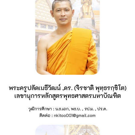
พระครูปลัดเมธีวัฒน์ ,ดร. (จิรชาติ พุทฺธรกฺขิโต)
เลขานุการหลักสูตรพุทธศาสตรมหาบัณฑิต
วุฒิการศึกษา : น.ธ.เอก, พธ.บ. , รป.ม. , ปร.ด.
ติดต่อ : nkitoo001@gmail.com