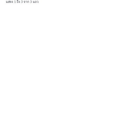
แสดง 1 ถึง 3 จาก 3 แถว