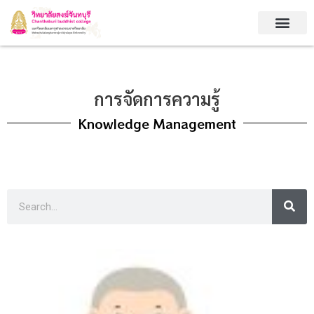
Skip
to
content
การจัดการความรู้
Knowledge Management
S
e
a
r
c
h