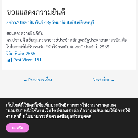
ขอแแสดงความยินดี
/
ข่าว/ประชาสัมพันธ์
/ By
วิทยาลัยสงฆ์สงฆ์จันทบุรี
ขอแสดงความยินดีกับ
ดร.ปชาบดี แย้มสุนทร อาจารย์ประจำหลักสูตรรัฐประศาสนศาตรบัณฑิต
ในโอกาสที่ได้รับรางวัล “นักวิจัยระดับชมเชย” ประจำปี 2565
วิจัย-ดีเด่น-2565
Post Views:
181
←
Previous เรื่อง
Next เรื่อง
→
เว็บไซต์นี้ใช้คุกกี้เพื่อเพิ่มประสิทธิภาพการใช้งาน หากคุณกด
“ยอมรับ” หรือใช้งานเว็บไซต์ของเราต่อ ถือว่าคุณยินยอมให้มีการใช้
งานคุกกี้
นโยบายการคุ้มครองข้อมูลส่วนบุคคล
Copyright © 2024 วิทยาลัยสงฆ์จันทบุรี | มหาวิทยาลัยมหาจุฬาลงกรณราช
วิทยาลัย
ยอมรับ