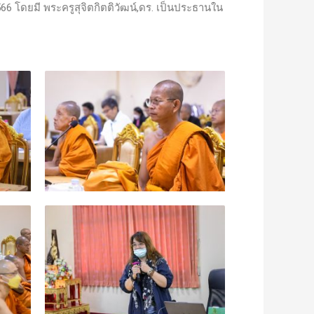
6 โดยมี พระครูสุจิตกิตติวัฒน์,ดร. เป็นประธานใน