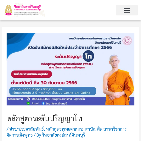
Skip
Post
to
navigation
content
หลักสูตรระดับปริญญาโท
/
ข่าว/ประชาสัมพันธ์
,
หลักสูตรพุทธศาสตรมหาบัณฑิต สาขาวิชาการ
จัดการเชิงพุทธ
/ By
วิทยาลัยสงฆ์สงฆ์จันทบุรี