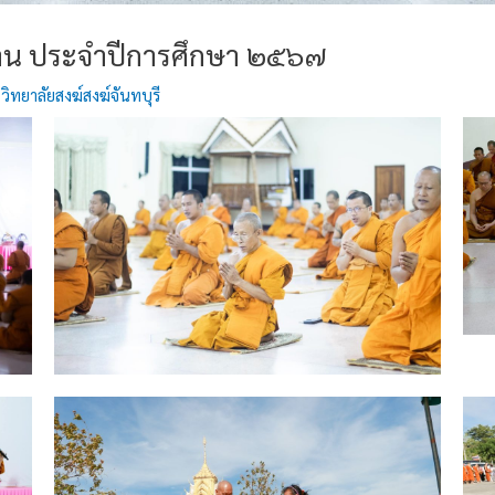
ฏฐาน ประจำปีการศึกษา ๒๕๖๗
y
วิทยาลัยสงฆ์สงฆ์จันทบุรี