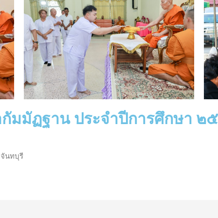
นากัมมัฏฐาน ประจำปีการศึกษา ๒
จันทบุรี