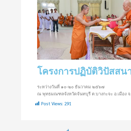
โครงการปฏิบัติวิปัสส
ระหว่างวันที่ ๑๐-๒๐ ธันวาคม ๒๕๖๗
ณ พุทธมณฑลจังหวัดจันทบุรี ต.บางกะจะ อ.เมือง จ.
Post Views:
291