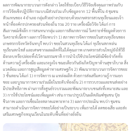
ผลการพัฒนากระบวนการดังกล่าว โดยใช้ระเบียบวิธีวิจัยเชิงคุณภาพร่วมกับ
การวิจัยเชิงปฏิบัติการแบบมีส่วนร่วม เก็บข้อมูลจาก 12 พื้นที่ใน 4 ชุมชน
ตัวแทนของ 4 อำเภอ กลุ่มตัวอย่างประกอบด้วยเกษตรกรสวนทุเรียนและเจ้า
หน้าที่องค์กรปกครองส่วนท้องถิ่น รวม 20 ราย เครื่องมือวิจัย ได้แก่ การ
สัมภาษณ์เชิงลึก การสนทนากลุ่ม และการสังเกตการณ์ วิเคราะห์ข้อมูลด้วยการ
วิเคราะห์เนื้อหา ผลการวิจัยพบว่า 1) สภาพการจัดการขยะในสวนทุเรียนของ
เกษตรกรจังหวัดจันทบุรี พบว่า ขยะในสวนทุเรียน ได้แก่ ทุเรียนตกหล่น
ทุเรียนตกไซส์ และเศษซากผลผลิตที่ไม่ได้คุณภาพ เกษตรกรส่วนใหญ่ยังใช้วิธี
ฝังกลบหรือปล่อยทิ้งไว้ตามธรรมชาติ การนำไปใช้ประโยชน์ยังมีข้อจำกัดทั้ง
ด้านความรู้ เครื่องมือ และแรงจูงใจ ขณะเดียวกันยังเกิดปัญหาด้านสุขาภิบาล สิ่ง
แวดล้อม และการสูญเสียมูลค่าทางเศรษฐกิจ 2) พัฒนากระบวนการจัดการขยะ
3 ขั้นตอน ได้แก่ 1) การจัดการ ณ แหล่งผลิต ด้วยการส่งเสริมความรู้ การแยก
ขยะ และบูรณาการความร่วมมือในระดับท้องถิ่น 2) การรวบรวมและขนส่งอย่าง
มีประสิทธิภาพ ผ่านการตั้งศูนย์รวบรวมและพัฒนาระบบขนส่งที่เหมาะสม และ
3) การใช้ประโยชน์และเพิ่มมูลค่า เช่น การแปรรูปเป็นผลิตภัณฑ์ชุมชน ปุ๋ย
ชีวภาพ และการเชื่อมโยงตลาดเฉพาะทาง 3) ผลการประเมิน พบว่า ชุมชน
สามารถดำเนินการจัดการขยะได้อย่างเป็นระบบ เพิ่มรายได้ ลดของเสีย และส่ง
เสริมเศรษฐกิจหมุนเวียนในระดับพื้นที่อย่างยั่งยืน