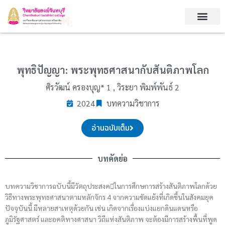
Skip
to
content
พุทธิปัญญา: พระพุทธศาสนากับสันติภาพโลก
ศิรวัฒน์ ครองบุญ* 1 , วิระยา พิมพ์พันธ์ 2
2024
บทความวิชาการ
อ่านฉบับเต็ม
บทคัดย่อ
บทความวิชาการฉบับนี้มีวัตถุประสงคในการศึกษการสร้างสันติภาพโลกด้วย
วิธีทางพระพุทธศาสนาตามหลักจักร 4 จากความขัดแย้งที่เกิดขึ้นในสังคมยุค
ปัจจุบันนี้ มีหลายสาเหตุด้วยกัน เช่น เกิดจากเรื่องแบ่งแยกดินแดนหรือ
ภูมิรัฐศาสตร์ และอคติทางศาสนา วิถีแห่งสันติภาพ จะต้องมีการสร้างพื้นที่พูด