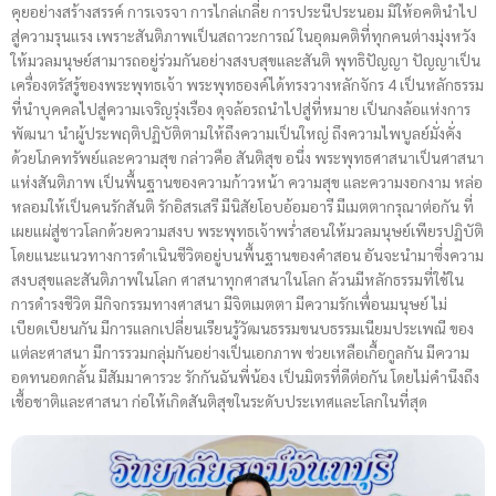
คุยอย่างสร้างสรรค์ การเจรจา การไกล่เกลี่ย การประนีประนอม มิให้อคตินำไป
สู่ความรุนแรง เพราะสันติภาพเป็นสถาวะการณ์ ในอุดมคติที่ทุกคนต่างมุ่งหวัง
ให้มวลมนุษย์สามารถอยู่ร่วมกันอย่างสงบสุขและสันติ พุทธิปัญญา ปัญญาเป็น
เครื่องตรัสรู้ของพระพุทธเจ้า พระพุทธองค์ได้ทรงวางหลักจักร 4 เป็นหลักธรรม
ที่นำบุคคลไปสู่ความเจริญรุ่งเรือง ดุจล้อรถนำไปสู่ที่หมาย เป็นกงล้อแห่งการ
พัฒนา นำผู้ประพฤติปฏิบัติตามให้ถึงความเป็นใหญ่ ถึงความไพบูลย์มั่งคั่ง
ด้วยโภคทรัพย์และความสุข กล่าวคือ สันติสุข อนึ่ง พระพุทธศาสนาเป็นศาสนา
แห่งสันติภาพ เป็นพื้นฐานของความก้าวหน้า ความสุข และความงอกงาม หล่อ
หลอมให้เป็นคนรักสันติ รักอิสรเสรี มีนิสัยโอบอ้อมอารี มีเมตตากรุณาต่อกัน ที่
เผยแผ่สู่ชาวโลกด้วยความสงบ พระพุทธเจ้าพร่ำสอนให้มวลมนุษย์เพียรปฏิบัติ
โดยแนะแนวทางการดำเนินชีวิตอยู่บนพื้นฐานของคำสอน อันจะนำมาซึ่งความ
สงบสุขและสันติภาพในโลก ศาสนาทุกศาสนาในโลก ล้วนมีหลักธรรมที่ใช้ใน
การดำรงชีวิต มีกิจกรรมทางศาสนา มีจิตเมตตา มีความรักเพื่อนมนุษย์ ไม่
เบียดเบียนกัน มีการแลกเปลี่ยนเรียนรู้วัฒนธรรมขนบธรรมเนียมประเพณี ของ
แต่ละศาสนา มีการรวมกลุ่มกันอย่างเป็นเอกภาพ ช่วยเหลือเกื้อกูลกัน มีความ
อดทนอดกลั้น มีสัมมาคารวะ รักกันฉันพี่น้อง เป็นมิตรที่ดีต่อกัน โดยไม่คำนึงถึง
เชื้อชาติและศาสนา ก่อให้เกิดสันติสุขในระดับประเทศและโลกในที่สุด