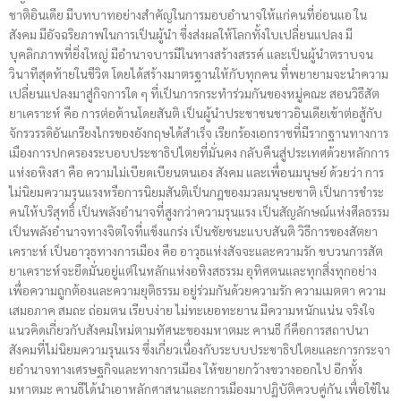
ชาติอินเดีย มีบทบาทอย่างสำคัญในการมอบอำนาจให้แก่คนที่อ่อนแอ ใน
สังคม มีอัจฉริยภาพในการเป็นผู้นำ ซึ่งส่งผลให้โลกทั้งใบเปลี่ยนแปลง มี
บุคลิกภาพที่ยิ่งใหญ่ มีอำนาจบารมีในทางสร้างสรรค์ และเป็นผู้นำตราบจน
วินาทีสุดท้ายในชีวิต โดยได้สร้างมาตรฐานให้กับทุกคน ที่พยายามจะนำความ
เปลี่ยนแปลงมาสู่กิจการใด ๆ ที่เป็นการกระทำร่วมกันของหมู่คณะ สอนวิธีสัต
ยาเคราะห์ คือ การต่อต้านโดยสันติ เป็นผู้นำประชาชนชาวอินเดียเข้าต่อสู้กับ
จักรวรรดิอันเกรียงไกรของอังกฤษได้สำเร็จ เรียกร้องเอกราชที่มีรากฐานทางการ
เมืองการปกครองระบอบประชาธิปไตยที่มั่นคง กลับคืนสู่ประเทศด้วยหลักการ
แห่งอหิงสา คือ ความไม่เบียดเบียนตนเอง สังคม และเพื่อนมนุษย์ ด้วยว่า การ
ไม่นิยมความรุนแรงหรือการนิยมสันติเป็นกฎของมวลมนุษยชาติ เป็นการชำระ
คนให้บริสุทธิ์ เป็นพลังอำนาจที่สูงกว่าความรุนแรง เป็นสัญลักษณ์แห่งศีลธรรม
เป็นพลังอำนาจทางจิตใจที่แข็งแกร่ง เป็นชัยชนะแบบสันติ วิธีการของสัตยา
เคราะห์ เป็นอาวุธทางการเมือง คือ อาวุธแห่งสัจจะและความรัก ขบวนการสัต
ยาเคราะห์จะยึดมั่นอยู่แต่ในหลักแห่งอหิงสธรรม อุทิศตนและทุกสิ่งทุกอย่าง
เพื่อความถูกต้องและความยุติธรรม อยู่ร่วมกันด้วยความรัก ความเมตตา ความ
เสมอภาค สมถะ ถ่อมตน เรียบง่าย ไม่ทะเยอทะยาน มีความหนักแน่น จริงใจ
แนวคิดเกี่ยวกับสังคมใหม่ตามทัศนะของมหาตมะ คานธี ก็คือการสถาปนา
สังคมที่ไม่นิยมความรุนแรง ซึ่งเกี่ยวเนื่องกับระบบประชาธิปไตยและการกระจา
ยอำนาจทางเศรษฐกิจและทางการเมือง ให้ขยายกว้างขวางออกไป อีกทั้ง
มหาตมะ คานธีได้นำเอาหลักศาสนาและการเมืองมาปฏิบัติควบคู่กัน เพื่อใช้ใน