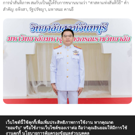
การนำสันติภาพ สมกับเป็นผู้ได้รับการขนานนามว่า “ศาสดาแห่งสันติวิธี” คำ
สำคัญ: อหิงสา, รัฐปรัชญา, มหาตมะ คานธี
เว็บไซต์นี้ใช้คุกกี้เพื่อเพิ่มประสิทธิภาพการใช้งาน หากคุณกด
“ยอมรับ” หรือใช้งานเว็บไซต์ของเราต่อ ถือว่าคุณยินยอมให้มีการใช้
งานคุกกี้
นโยบายการคุ้มครองข้อมูลส่วนบุคคล
Copyright © 2024 วิทยาลัยสงฆ์จันทบุรี | มหาวิทยาลัยมหาจุฬาลงกรณราช