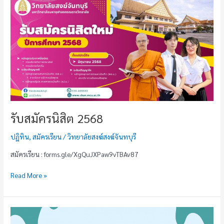
สมัคร
นิสิต
2568
รับสมัครนิสิต 2568
ปฏิทิน
,
สมัครเรียน
/
วิทยาลัยสงฆ์สงฆ์จันทบุรี
สมัครเรียน : forms.gle/XgQuJXPaw9vTBAv87
Read More »
ประกาศ
ราย