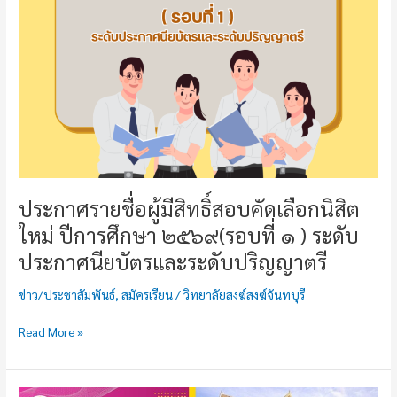
นิสิต
ใหม่
ปี
การ
ศึกษา
๒๕๖๙(รอบ
ที่
๑
)
ระดับ
ประกาศนียบัตร
ประกาศรายชื่อผู้มีสิทธิ์สอบคัดเลือกนิสิต
และ
ใหม่ ปีการศึกษา ๒๕๖๙(รอบที่ ๑ ) ระดับ
ระดับ
ปริญญา
ประกาศนียบัตรและระดับปริญญาตรี
ตรี
ข่าว/ประชาสัมพันธ์
,
สมัครเรียน
/
วิทยาลัยสงฆ์สงฆ์จันทบุรี
Read More »
รับ