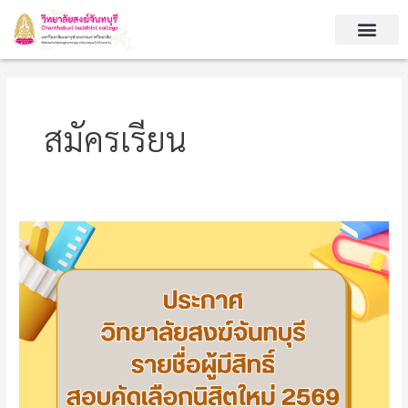
Skip
to
content
สมัครเรียน
ประกาศ
ราย
ชื่อ
ผู้
มี
สิทธิ์
สอบ
คัด
เลือก